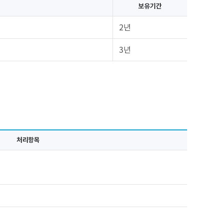
보유기간
2년
3년
처리항목